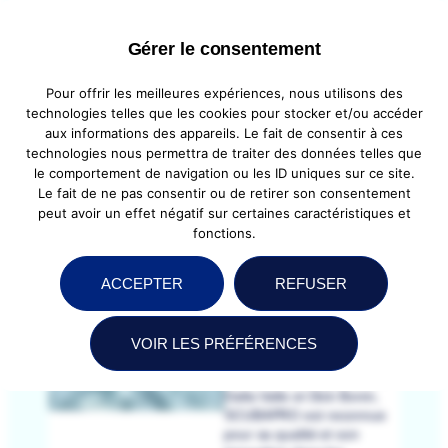
uniques ! Cette passion est
restée chevillée au corps
des collaborateurs de
Gérer le consentement
l’entreprise depuis sa
création. Une histoire
Pour offrir les meilleures expériences, nous utilisons des
jalonnée d’innovations, de
technologies telles que les cookies pour stocker et/ou accéder
découvertes, de rencontres
aux informations des appareils. Le fait de consentir à ces
et qui se décline désormais
technologies nous permettra de traiter des données telles que
sur l’ensemble des sports
le comportement de navigation ou les ID uniques sur ce site.
sous-marins et aquatiques,
des plus sportifs aux plus
Le fait de ne pas consentir ou de retirer son consentement
familiaux.
peut avoir un effet négatif sur certaines caractéristiques et
fonctions.
ACCEPTER
REFUSER
VOIR LES PRÉFÉRENCES
Créée en 1963 par Gustav
Dalla Valle et Dick Bonin,
SCUBAPRO est reconnue
pour sa qualité et son