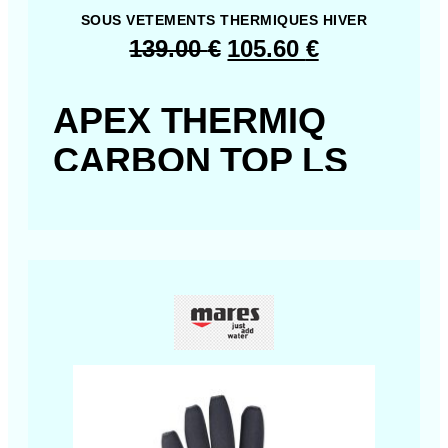
SOUS VETEMENTS THERMIQUES HIVER
139.00
€
105.60
€
APEX THERMIQ
CARBON TOP LS